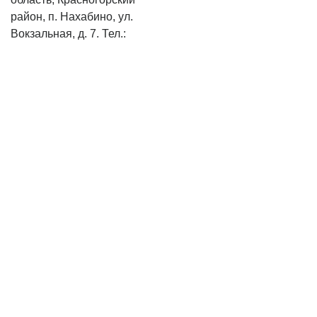
район, п. Нахабино, ул.
Вокзальная, д. 7. Тел.:
+7
(495) 744-06-55
+7 (495)
221-56-75