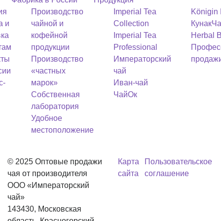
ия
Производство
Imperial Tea
Königin
а и
чайной и
Collection
Кунак
Ча
вка
кофейной
Imperial Tea
Herbal 
там
продукции
Professional
Профес
кты
Производство
Императорский
продаж
сии
«частных
чай
с-
марок»
Иван-чай
Собственная
ЧайОк
лаборатория
Удобное
местоположение
© 2025 Оптовые продажи
Карта
Пользовательское
чая от производителя
сайта
соглашение
OOO «Императорский
чай»
143430, Московская
область, Красногорский