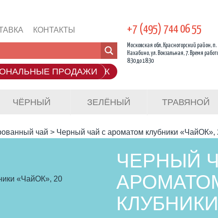
+7 (495) 744 06 55
EN
RU
ТАВКА
КОНТАКТЫ
Московская обл, Красногорский район, п.
Нахабино, ул. Вокзальная, 7. Время работ
8:30 до 18:30
ОНАЛЬНЫЕ ПРОДАЖИ
ОБРАТНЫЙ ЗВОНОК
ЧЁРНЫЙ
ЗЕЛЁНЫЙ
ТРАВЯНОЙ
рованный чай
>
Черный чай с ароматом клубники «ЧайОК», 2
ЧЕРНЫЙ Ч
АРОМАТО
КЛУБНИКИ