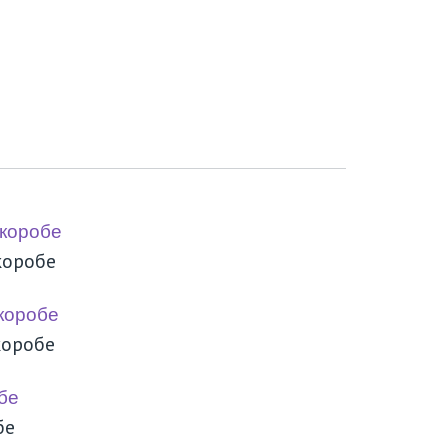
коробе
коробе
бе