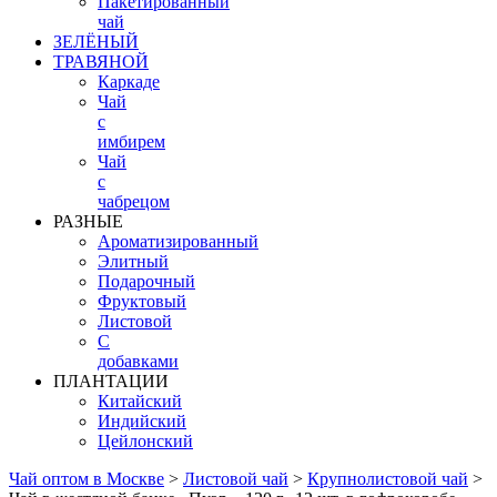
Пакетированный
чай
ЗЕЛЁНЫЙ
ТРАВЯНОЙ
Каркаде
Чай
с
имбирем
Чай
с
чабрецом
РАЗНЫЕ
Ароматизированный
Элитный
Подарочный
Фруктовый
Листовой
С
добавками
ПЛАНТАЦИИ
Китайский
Индийский
Цейлонский
Чай оптом в Москве
>
Листовой чай
>
Крупнолистовой чай
>