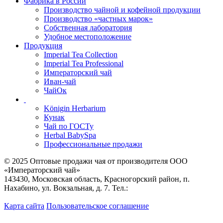
Фабрика в России
Производство чайной и кофейной продукции
Производство «частных марок»
Собственная лаборатория
Удобное местоположение
Продукция
Imperial Tea Collection
Imperial Tea Professional
Императорский чай
Иван-чай
ЧайОк
Königin Herbarium
Кунак
Чай по ГОСТу
Herbal BabySpa
Профессиональные продажи
© 2025 Оптовые продажи чая от производителя OOO
«Императорский чай»
143430, Московская область, Красногорский район, п.
Нахабино, ул. Вокзальная, д. 7. Тел.:
+7 (495) 744-06-55
+7
(495) 221-56-75
Карта сайта
Пользовательское соглашение