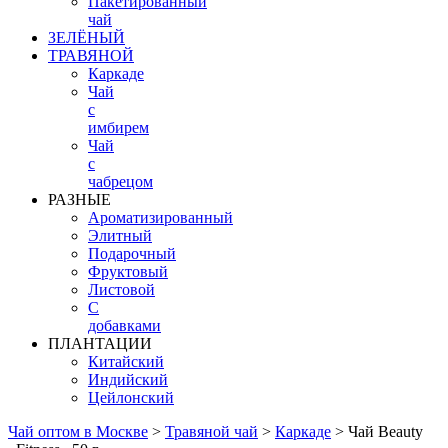
Пакетированный
чай
ЗЕЛЁНЫЙ
ТРАВЯНОЙ
Каркаде
Чай
с
имбирем
Чай
с
чабрецом
РАЗНЫЕ
Ароматизированный
Элитный
Подарочный
Фруктовый
Листовой
С
добавками
ПЛАНТАЦИИ
Китайский
Индийский
Цейлонский
Чай оптом в Москве
>
Травяной чай
>
Каркаде
>
Чай Beauty