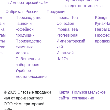
«Императорский чай»
складского комплекса
Фабрика в России
Продукция
ия
Производство
Imperial Tea
Königin
а и
чайной и
Collection
Кунак
Ча
вка
кофейной
Imperial Tea
Herbal 
там
продукции
Professional
Профес
кты
Производство
Императорский
продаж
сии
«частных
чай
с-
марок»
Иван-чай
Собственная
ЧайОк
лаборатория
Удобное
местоположение
© 2025 Оптовые продажи
Карта
Пользовательское
чая от производителя
сайта
соглашение
OOO «Императорский
чай»