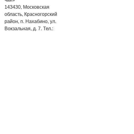
143430, Московская
область, Красногорский
район, п. Нахабино, ул.
Вокзальная, д. 7. Тел.:
+7
(495) 744-06-55
+7 (495)
221-56-75