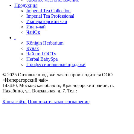
Продукция
Imperial Tea Collection
Imperial Tea Professional
Императорский чай
Иван-чай
ЧайОк
Königin Herbarium
Кунак
Чай по ГОСТу
Herbal BabySpa
Профессиональные продажи
© 2025 Оптовые продажи чая от производителя OOO
«Императорский чай»
143430, Московская область, Красногорский район, п.
Нахабино, ул. Вокзальная, д. 7. Тел.:
+7 (495) 744-06-55
+7
(495) 221-56-75
Карта сайта
Пользовательское соглашение