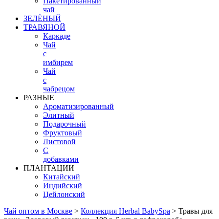
Пакетированный
чай
ЗЕЛЁНЫЙ
ТРАВЯНОЙ
Каркаде
Чай
с
имбирем
Чай
с
чабрецом
РАЗНЫЕ
Ароматизированный
Элитный
Подарочный
Фруктовый
Листовой
С
добавками
ПЛАНТАЦИИ
Китайский
Индийский
Цейлонский
Чай оптом в Москве
>
Коллекция Herbal BabySpa
>
Травы для